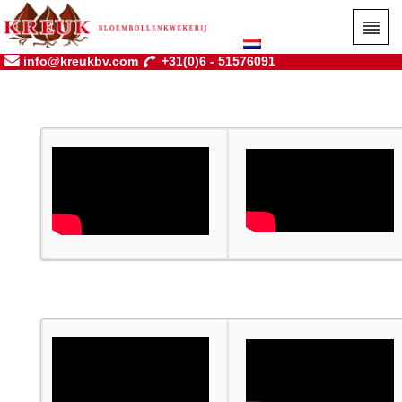
info@kreukbv.com
+31(0)6 - 51576091