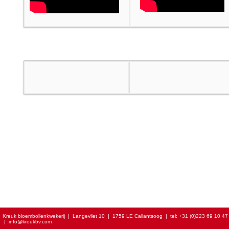
Kreuk bloembollenkwekerij
|
Langevliet 10
|
1759 LE Callantsoog
|
tel:
+31 (0)223 69 10 47
|
info@kreukbv.com